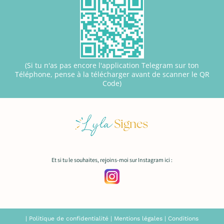
(Si tu n'as pas encore l'application Telegram sur ton
Téléphone, pense à la télécharger avant de scanner le QR
Code)
Et si tu le souhaites, rejoins-moi sur Instagram ici :
|
Politique de confidentialité
|
Mentions légales
|
Conditions