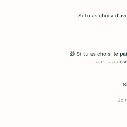
Si tu as choisi d'av
🎁 Si tu as choisi
le pa
que tu puis
S
Je 