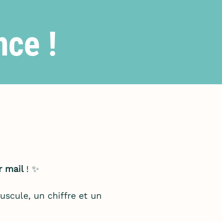
nce !
r mail
! ✨
scule, un chiffre et un