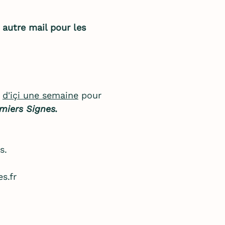
n
autre mail pour les
l
d'içi une semaine
pour
miers Signes.
s.
s.fr