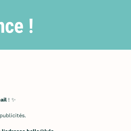
nce !
ail
! ✨
publicités.