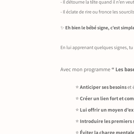
- Il détourne la tête quand il n’en veu
- Il éclate de rire ou fronce les sourci
✨
Eh bien le bébé signe, c’est simp
En lui apprenant quelques signes, tu 
Avec mon programme
“ Les bas
⭐️
Anticiper ses besoins
et 
⭐️
Créer un lien fort et co
⭐️
Lui offrir un moyen d’e
⭐️
Introduire les premiers 
⭐️
Éviter la charge mental