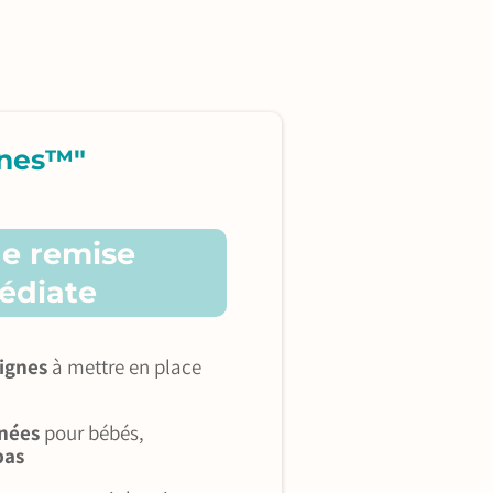
gnes™"
de remise
édiate
ignes
à mettre en place
gnées
pour bébés,
pas