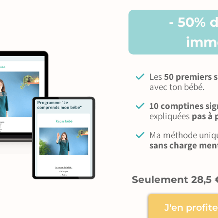
- 50% 
imm
Les
50 premiers s
avec ton bébé.
10 comptines si
expliquées
pas à 
Ma méthode unique
sans charge men
Seulement 28,5 
J'en profit