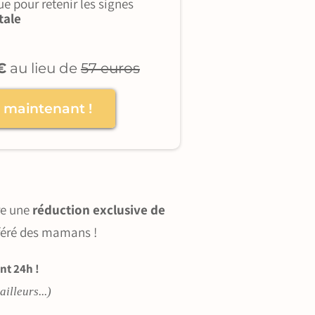
 pour retenir les signes
tale
€
au lieu de
57 euros
e maintenant !
re une
réduction exclusive de
féré des mamans !
nt 24h !
illeurs...)