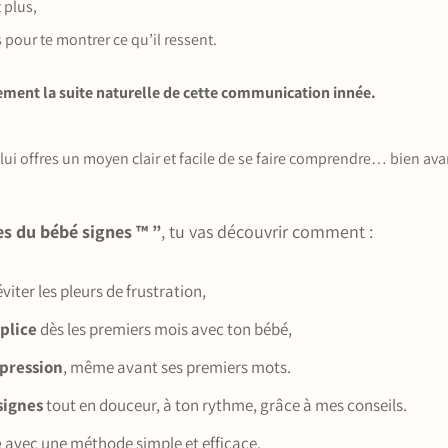
t plus,
ls pour te montrer ce qu’il ressent.
lement la suite naturelle de cette communication innée.
lui offres un moyen clair et facile de se faire comprendre… bien ava
es du bébé signes ™ ”
, tu vas découvrir comment :
éviter les pleurs de frustration,
mplice
dès les premiers mois avec ton bébé,
xpression
, même avant ses premiers mots.
signes
tout en douceur, à ton rythme, grâce à mes conseils.
e
avec une méthode simple et efficace.