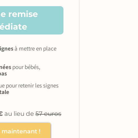
de remise
édiate
ignes
à mettre en place
gnées
pour bébés,
pas
 pour retenir les signes
tale
€
au lieu de
57 euros
e maintenant !