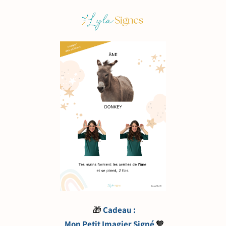
🎁
Cadeau :
Mon Petit Imagier Signé
🧡