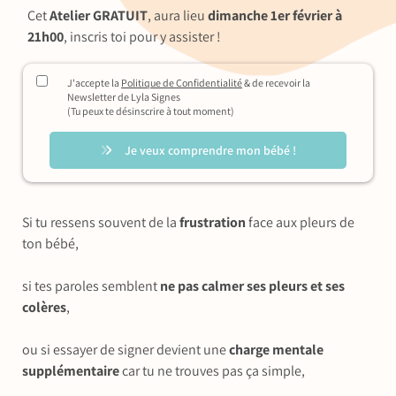
Cet
Atelier GRATUIT
, aura lieu
dimanche 1er février à
21h00
, inscris toi pour y assister !
J'accepte la
Politique de Confidentialité
& de recevoir la
Newsletter de Lyla Signes
(Tu peux te désinscrire à tout moment)
Je veux comprendre mon bébé !
Si tu ressens souvent de la
frustration
face aux pleurs de
ton bébé,
si tes paroles semblent
ne pas calmer ses pleurs et ses
colères
,
ou si essayer de signer devient une
charge mentale
supplémentaire
car tu ne trouves pas ça simple,