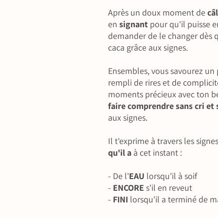
Après un doux moment de
câ
en
signant
pour qu'il puisse e
demander de le changer dès qu'
caca grâce aux signes.
Ensembles, vous savourez un 
rempli de rires et de complici
moments précieux avec ton bé
faire comprendre sans cri et 
aux signes.
Il t'exprime à travers les signe
qu'il a
à cet instant :
- De l'
EAU
lorsqu'il à soif
-
ENCORE
s'il en reveut
-
FINI
lorsqu'il a terminé de 