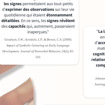
les signes
permettaient aux tout-petits
d'
exprimer des observations
sur leur vie
quotidienne qui étaient
étonnamment
détaillées
. En ce sens, les
signes révèlent
des
capacités
qui, autrement, passeraient
"
La 
inaperçues."
enf
Goodwyn, S.W., Acredolo, L.P., & Brown, C.A. (2000).
d'
acc
Impact of Symbolic Gesturing on Early Language
mat
Development. Journal of Nonverbal Behavior, 24(2), 81-
cognit
103.
relatio
comp
Johnson
hearing