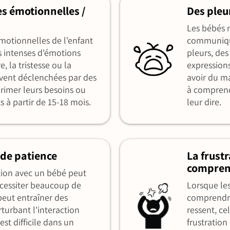
s émotionnelles /
Des pleu
Les bébés n
motionnelles de l'enfant
communiqu
s intenses d'émotions
pleurs, des 
, la tristesse ou la
expressions
uvent déclenchées par des
avoir du ma
xprimer leurs besoins ou
à comprend
s à partir de 15-18 mois.
leur dire.
de patience
La frust
compren
ion avec un bébé peut
écessiter beaucoup de
Lorsque le
peut entraîner des
comprendre
rturbant l'interaction
ressent, ce
est difficile dans un
frustration