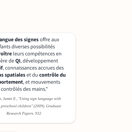
langue des signes
offre aux
ants diverses possibilités
roître
leurs compétences en
ière de
QI
, développement
if
, connaissances accrues des
ns spatiales
et du
contrôle du
ortement
, et mouvements
contrôlés des mains."
, Jamie E., "Using sign language with
 preschool children" (2009). Graduate
Research Papers. 932.