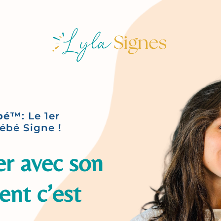
ébé™
️: Le 1er
bé Signe !
 avec son
ent c’est