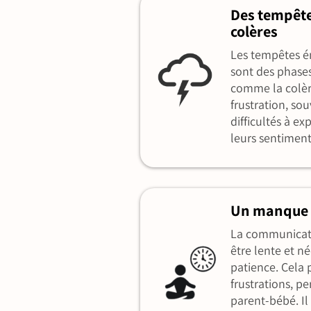
Des tempête
colères
Les tempêtes é
sont des phase
comme la colère
frustration, so
difficultés à e
leurs sentiment
Un manque 
La communicat
être lente et n
patience. Cela 
frustrations, pe
parent-bébé. Il 