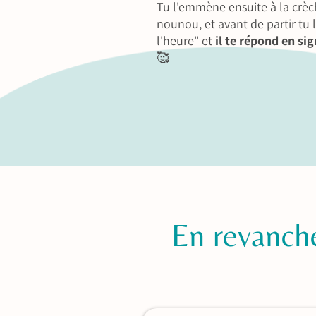
Tu l'emmène ensuite à la crè
nounou, et avant de partir tu l
l'heure" et
il te répond en si
🥰
En revanche