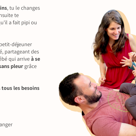
lins
, tu le changes
nsuite te
il a fait pipi ou
petit-déjeuner
té, partageant des
bé qui arrive
à se
sans pleur
grâce
s
tous les besoins
manger