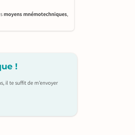
es
moyens mnémotechniques
,
que !
s, il te suffit de m’envoyer