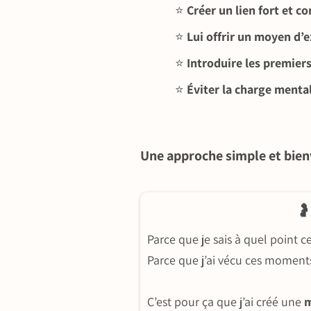
⭐️
Créer un lien fort et c
⭐️
Lui offrir un moyen d’
⭐️
Introduire les premier
⭐️
Éviter la charge menta
Une approche simple et bienv
🤰
Parce que je sais à quel point c
Parce que j’ai vécu ces moment
C’est pour ça que j’ai créé une
m