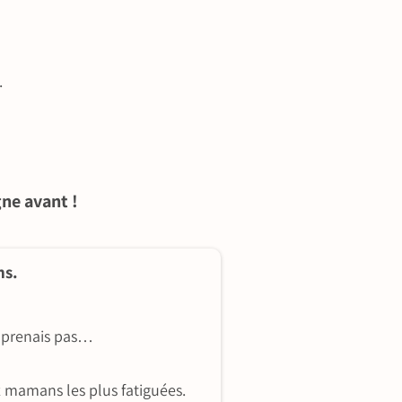
.
gne avant !
ns.
omprenais pas…
 mamans les plus fatiguées.