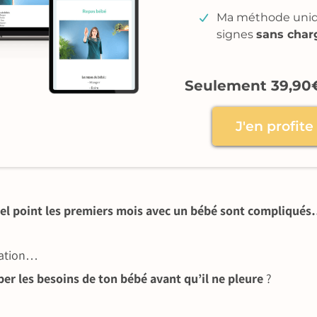
Ma méthode uniqu
signes
sans char
Seulement 39,90
J'en profit
uel point les premiers mois avec un bébé sont compliqué
ration…
per les besoins de ton bébé avant qu’il ne pleure
?