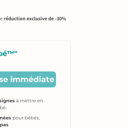
ne
réduction exclusive de -30%
bé™"
se immédiate
signes
à mettre en
bé.
gnées
pour bébés,
 pas