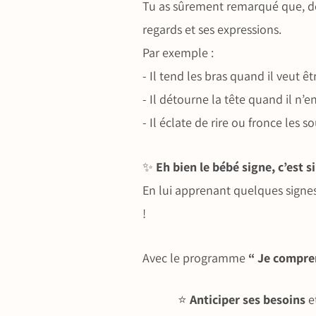
Tu as sûrement remarqué que, dep
regards et ses expressions.
Par exemple :
- Il tend les bras quand il veut êt
- Il détourne la tête quand il n’e
- Il éclate de rire ou fronce les s
✨
Eh bien le bébé signe, c’est 
En lui apprenant quelques signes
!
Avec le programme
“ Je compre
⭐️
Anticiper ses besoins
et