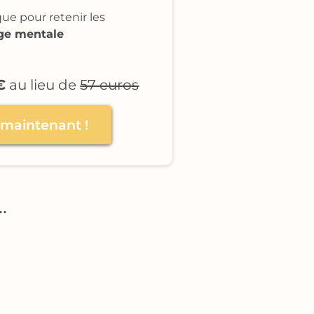
e pour retenir les
ge mentale
€
au lieu de
57 euros
e maintenant !
s…