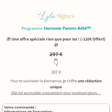
Programme
Harmonie Parents-Bébé™
🎁
Une offre spéciale rien que pour toi ! (-110€ Offert)
🎁
297 €
👇
187 €
Pour te souhaiter la bienvenue, je t’offre
une réduction
unique
Elle est accessible uniquement pour quelques jours…
Votre commande :
Informations de facturation :