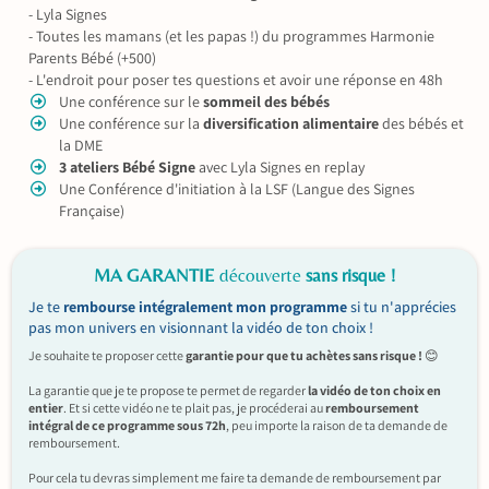
- Lyla Signes
- Toutes les mamans (et les papas !) du programmes Harmonie
Parents Bébé (+500)
- L'endroit pour poser tes questions et avoir une réponse en 48h
Une conférence sur le
sommeil des bébés
Une conférence sur la
diversification alimentaire
des bébés et
la DME
3 ateliers Bébé Signe
avec Lyla Signes en replay
Une Conférence d'initiation à la LSF (Langue des Signes
Française)
MA GARANTIE
découverte
sans risque !
Je te
rembourse intégralement mon programme
si tu n'apprécies
pas mon univers en visionnant la vidéo de ton choix !
Je souhaite te proposer cette
garantie pour que tu achètes sans risque !
😊
La garantie que je te propose te permet de regarder
la vidéo de ton choix en
entier
. Et si cette vidéo ne te plait pas, je procéderai au
remboursement
intégral de ce programme sous 72h
, peu importe la raison de ta demande de
remboursement.
Pour cela tu devras simplement me faire ta demande de remboursement par