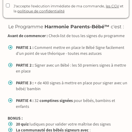
J'accepte l'exécution immédiate de ma commande,
les CGV
et
la
politique de confidentialité
Le Programme
Harmonie Parents-Bébé™
c'est :
Avant de commencer :
Check-list de tous les signes du programme
PARTIE 1 :
Comment mettre en place le Bébé Signe facilement
d'un point de vue théorique - toutes mes astuces
PARTIE 2 :
Signer avec un Bébé : les 50 premiers signes à mettre
en place
PARTIE 3 :
+ de 400 signes à mettre en place pour signer avec un
bébé/ bambin
PARTIE 4 :
32
comptines signées
pour bébés, bambins et
enfants
BONUS :
20 quiz
ludiques pour valider votre maîtrise des signes
La communauté des bébés signeurs avec
: