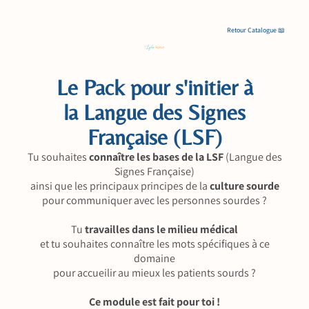
Retour Catalogue 📖
R
et
ou
r
C
at
al
og
Le Pack pour s'initier à
ue
📖
la Langue des Signes
Française (LSF)
Tu souhaites
connaître les bases de la LSF
(Langue des
Signes Française)
ainsi que les principaux principes de la
culture sourde
pour communiquer avec les personnes sourdes ?
Tu
travailles dans le milieu médical
et tu souhaites connaître les mots spécifiques à ce
domaine
pour accueilir au mieux les patients sourds ?
Ce module est fait pour toi !