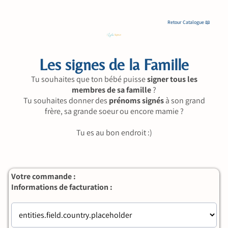
Retour Catalogue 📖
R
et
ou
r
C
at
al
og
Les signes de la Famille
ue
📖
Tu souhaites que ton bébé puisse
signer tous les
membres de sa famille
?
Tu souhaites donner des
prénoms signés
à son grand
frère, sa grande soeur ou encore mamie ?
Tu es au bon endroit :)
Votre commande :
Informations de facturation :