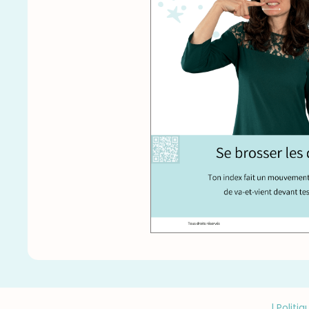
|
Politiq